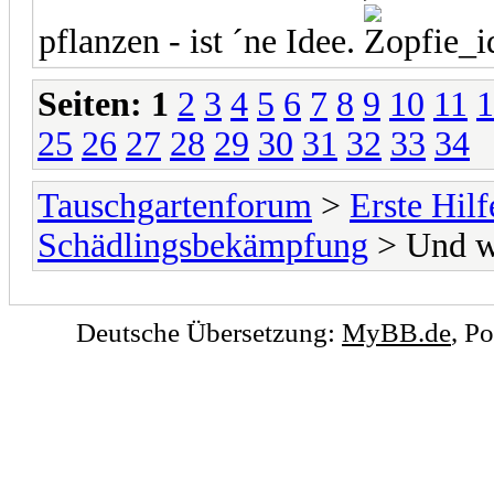
pflanzen - ist ´ne Idee.
Seiten:
1
2
3
4
5
6
7
8
9
10
11
1
25
26
27
28
29
30
31
32
33
34
Tauschgartenforum
>
Erste Hilf
Schädlingsbekämpfung
> Und w
Deutsche Übersetzung:
MyBB.de
, P