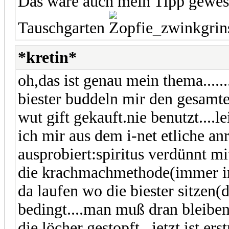
Das wäre auch mein Tipp gewese
Tauschgarten
*kretin*
oh,das ist genau mein thema.......
biester buddeln mir den gesamt
wut gift gekauft.nie benutzt....l
ich mir aus dem i-net etliche an
ausprobiert:spiritus verdünnt mi
die krachmachmethode(immer i
da laufen wo die biester sitzen(d
bedingt....man muß dran bleiben
die löcher gestopft...jetzt ist e