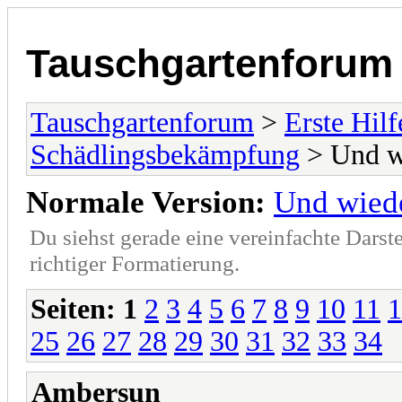
Tauschgartenforum
Tauschgartenforum
>
Erste Hilf
Schädlingsbekämpfung
> Und w
Normale Version:
Und wied
Du siehst gerade eine vereinfachte Darst
richtiger Formatierung.
Seiten:
1
2
3
4
5
6
7
8
9
10
11
1
25
26
27
28
29
30
31
32
33
34
Ambersun